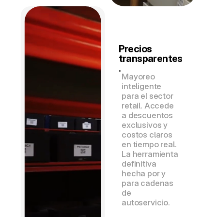
Precios 
transparentes
.
Mayoreo 
inteligente 
para el sector 
retail. Accede 
a descuentos 
exclusivos y 
costos claros 
en tiempo real. 
La herramienta 
definitiva 
hecha por y 
para cadenas 
de 
autoservicio.