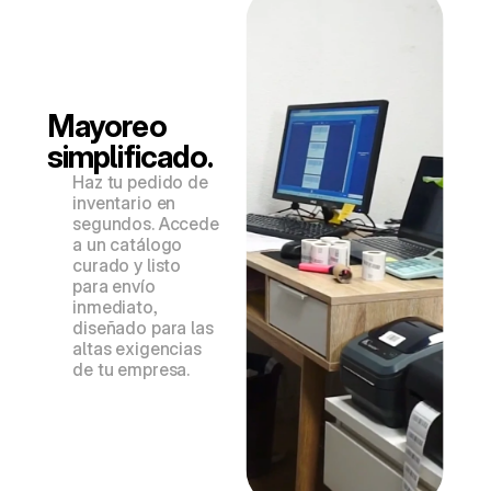
Mayoreo 
simplificado.
Haz tu pedido de 
inventario en 
segundos. Accede 
a un catálogo 
curado y listo 
para envío 
inmediato, 
diseñado para las 
altas exigencias 
de tu empresa.